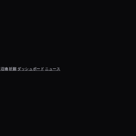
聖召喚
祈願
ダッシュボード
ニュース