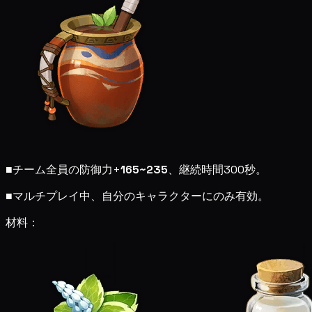
■
チーム全員の防御力+
165~235
、継続時間300秒。
■
マルチプレイ中、自分のキャラクターにのみ有効。
材料：