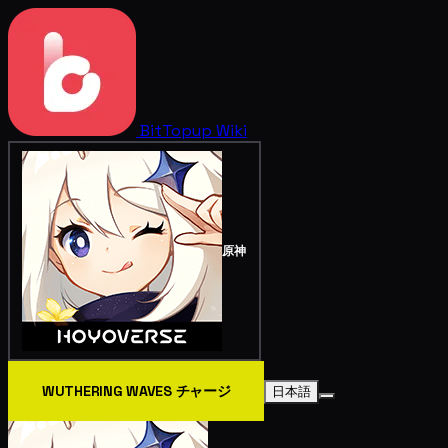
BitTopup
Wiki
原神
WUTHERING WAVES チャージ
日本語