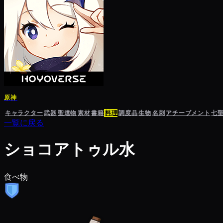
原神
キャラクター
武器
聖遺物
素材
書籍
料理
調度品
生物
名刺
アチーブメント
七
一覧に戻る
ショコアトゥル水
食べ物