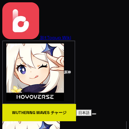
BitTopup
Wiki
原神
WUTHERING WAVES チャージ
日本語