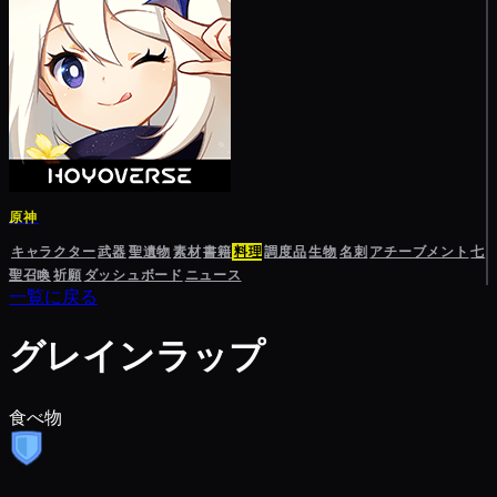
原神
キャラクター
武器
聖遺物
素材
書籍
料理
調度品
生物
名刺
アチーブメント
七
聖召喚
祈願
ダッシュボード
ニュース
一覧に戻る
グレインラップ
食べ物