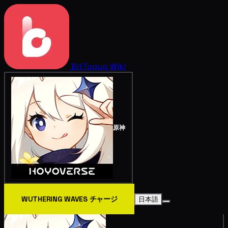
BitTopup
Wiki
原神
WUTHERING WAVES チャージ
日本語