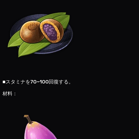
■
スタミナを
70~100
回復する。
材料：