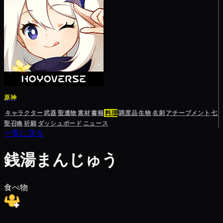
原神
キャラクター
武器
聖遺物
素材
書籍
料理
調度品
生物
名刺
アチーブメント
七
聖召喚
祈願
ダッシュボード
ニュース
一覧に戻る
銭湯まんじゅう
食べ物