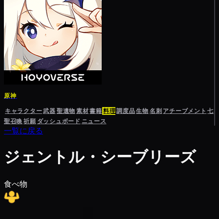
原神
キャラクター
武器
聖遺物
素材
書籍
料理
調度品
生物
名刺
アチーブメント
七
聖召喚
祈願
ダッシュボード
ニュース
一覧に戻る
ジェントル・シーブリーズ
食べ物