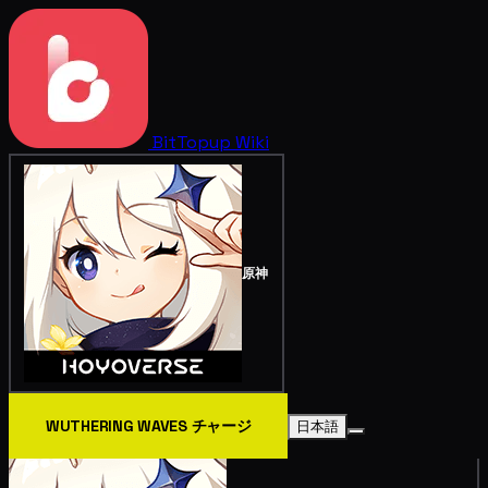
BitTopup
Wiki
原神
WUTHERING WAVES チャージ
日本語