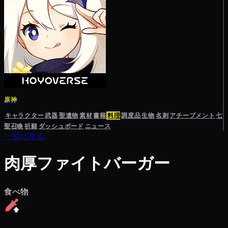
原神
キャラクター
武器
聖遺物
素材
書籍
料理
調度品
生物
名刺
アチーブメント
七
聖召喚
祈願
ダッシュボード
ニュース
一覧に戻る
肉厚ファイトバーガー
食べ物