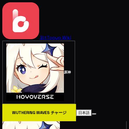
BitTopup
Wiki
原神
WUTHERING WAVES チャージ
日本語