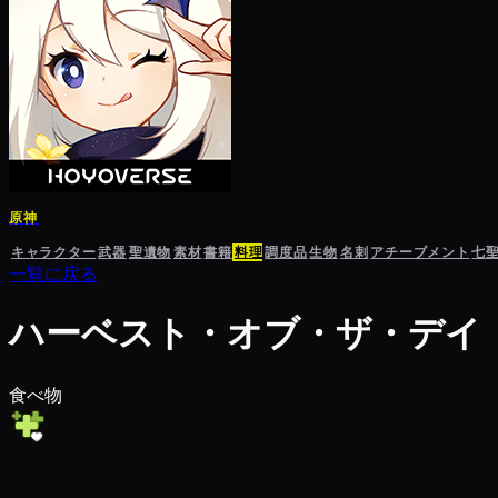
原神
キャラクター
武器
聖遺物
素材
書籍
料理
調度品
生物
名刺
アチーブメント
七
一覧に戻る
ハーベスト・オブ・ザ・デイ
食べ物