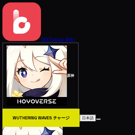
BitTopup
Wiki
原神
WUTHERING WAVES チャージ
日本語