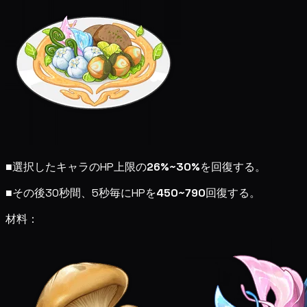
■
選択したキャラのHP上限の
26%~30%
を回復する。
■
その後30秒間、5秒毎にHPを
450~790
回復する。
材料：