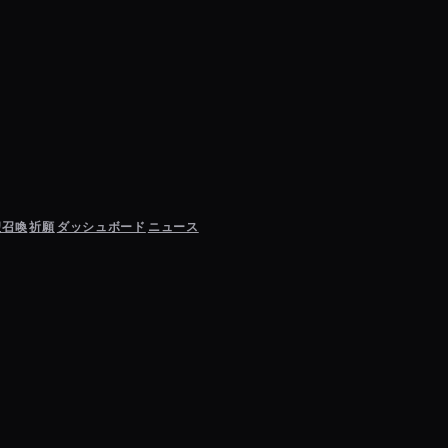
聖召喚
祈願
ダッシュボード
ニュース