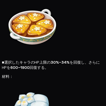
■
選択したキャラのHP上限の
30%~34%
を回復し、さらに
HPを
600~1900
回復する。
材料：