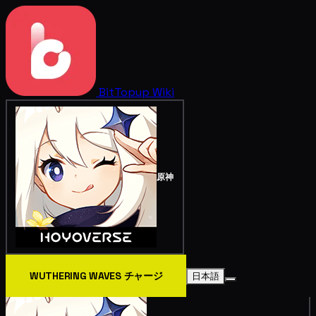
BitTopup
Wiki
原神
WUTHERING WAVES チャージ
日本語