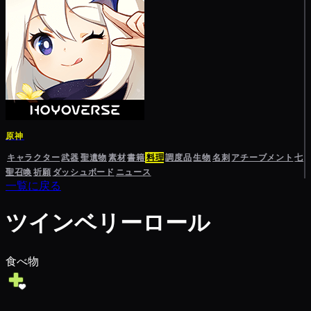
原神
キャラクター
武器
聖遺物
素材
書籍
料理
調度品
生物
名刺
アチーブメント
七
聖召喚
祈願
ダッシュボード
ニュース
一覧に戻る
ツインベリーロール
食べ物