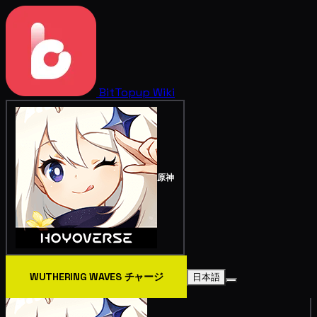
BitTopup
Wiki
原神
WUTHERING WAVES チャージ
日本語