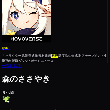
原神
キャラクター
武器
聖遺物
素材
書籍
料理
調度品
生物
名刺
アチーブメント
七
聖召喚
祈願
ダッシュボード
ニュース
一覧に戻る
森のささやき
食べ物