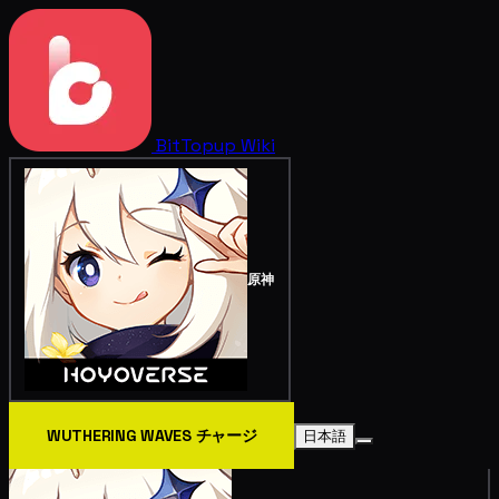
BitTopup
Wiki
原神
WUTHERING WAVES チャージ
日本語