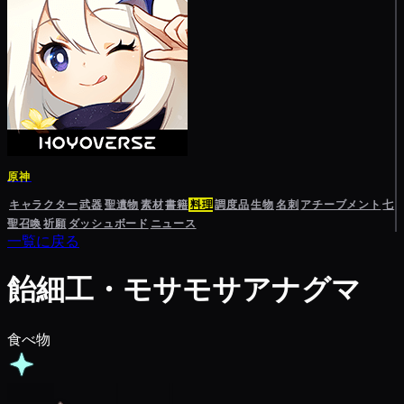
原神
キャラクター
武器
聖遺物
素材
書籍
料理
調度品
生物
名刺
アチーブメント
七
聖召喚
祈願
ダッシュボード
ニュース
一覧に戻る
飴細工・モサモサアナグマ
食べ物