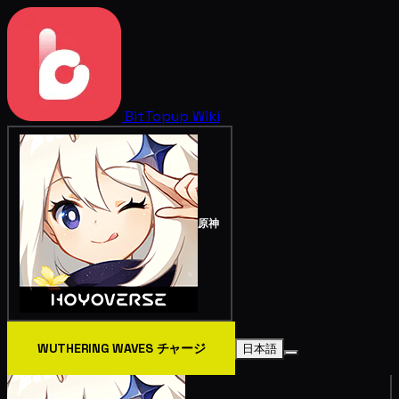
BitTopup
Wiki
原神
WUTHERING WAVES チャージ
日本語