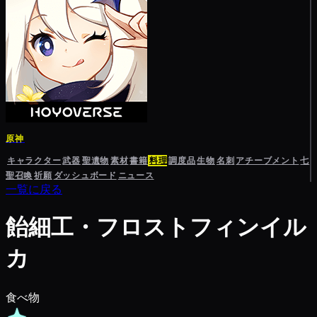
原神
キャラクター
武器
聖遺物
素材
書籍
料理
調度品
生物
名刺
アチーブメント
七
聖召喚
祈願
ダッシュボード
ニュース
一覧に戻る
飴細工・フロストフィンイル
カ
食べ物