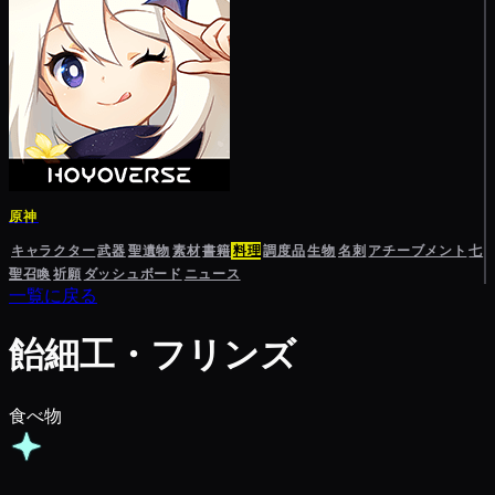
原神
キャラクター
武器
聖遺物
素材
書籍
料理
調度品
生物
名刺
アチーブメント
七
聖召喚
祈願
ダッシュボード
ニュース
一覧に戻る
飴細工・フリンズ
食べ物