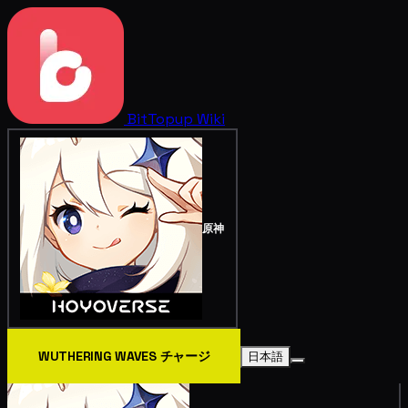
BitTopup
Wiki
原神
WUTHERING WAVES チャージ
日本語