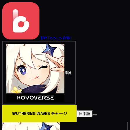
BitTopup
Wiki
原神
WUTHERING WAVES チャージ
日本語