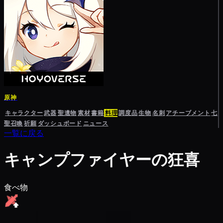
原神
キャラクター
武器
聖遺物
素材
書籍
料理
調度品
生物
名刺
アチーブメント
七
聖召喚
祈願
ダッシュボード
ニュース
一覧に戻る
キャンプファイヤーの狂喜
食べ物