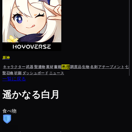
原神
キャラクター
武器
聖遺物
素材
書籍
料理
調度品
生物
名刺
アチーブメント
七
聖召喚
祈願
ダッシュボード
ニュース
一覧に戻る
遥かなる白月
食べ物