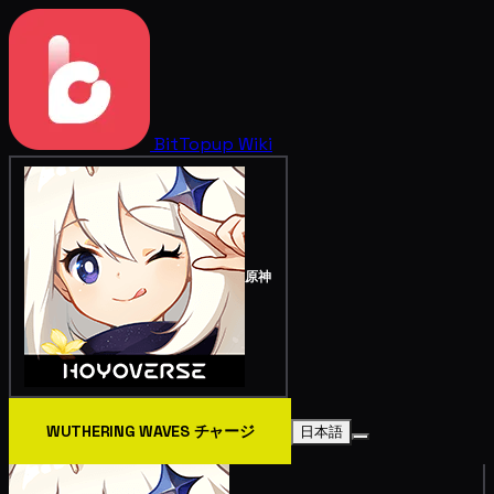
BitTopup
Wiki
原神
WUTHERING WAVES チャージ
日本語