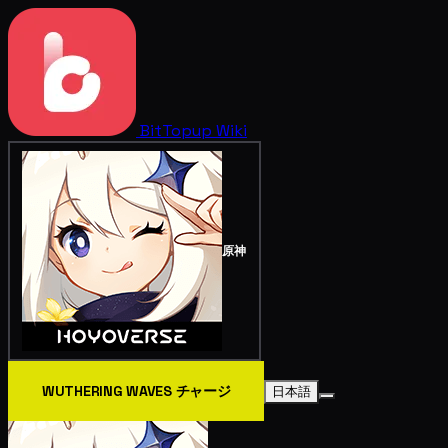
BitTopup
Wiki
原神
WUTHERING WAVES チャージ
日本語