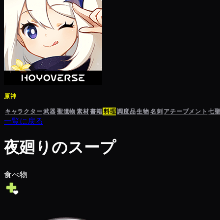
原神
キャラクター
武器
聖遺物
素材
書籍
料理
調度品
生物
名刺
アチーブメント
七
一覧に戻る
夜廻りのスープ
食べ物