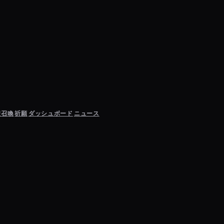
聖召喚
祈願
ダッシュボード
ニュース