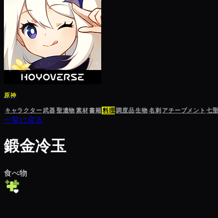
原神
キャラクター
武器
聖遺物
素材
書籍
料理
調度品
生物
名刺
アチーブメント
七
一覧に戻る
鍛金冷玉
食べ物