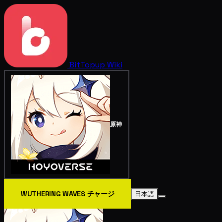
BitTopup
Wiki
原神
WUTHERING WAVES チャージ
日本語