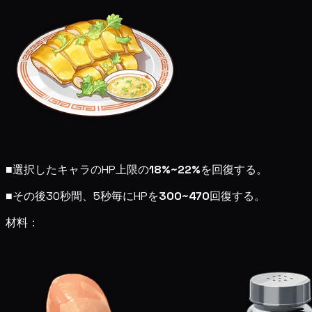
■
選択したキャラのHP上限の
18%~22%
を回復する。
■
その後30秒間、5秒毎にHPを
300~470
回復する。
材料：