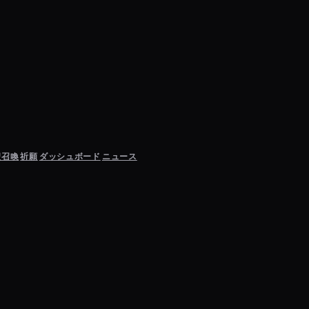
聖召喚
祈願
ダッシュボード
ニュース