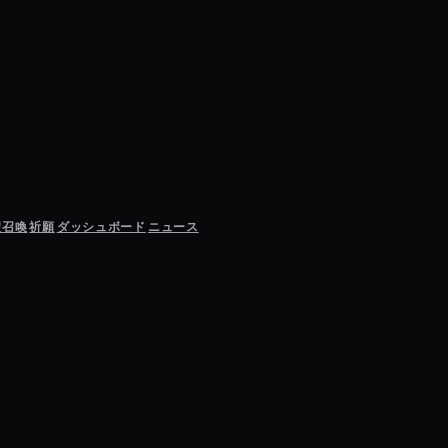
聖召喚
祈願
ダッシュボード
ニュース