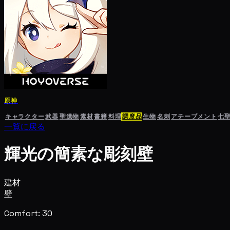
原神
キャラクター
武器
聖遺物
素材
書籍
料理
調度品
生物
名刺
アチーブメント
七
一覧に戻る
輝光の簡素な彫刻壁
建材
壁
Comfort: 30