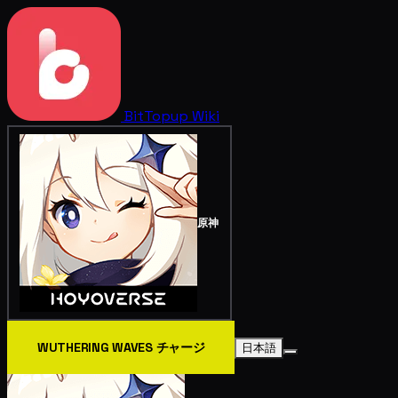
BitTopup
Wiki
原神
WUTHERING WAVES チャージ
日本語