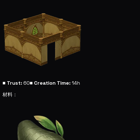
■
Trust:
60
■
Creation Time:
14h
材料：