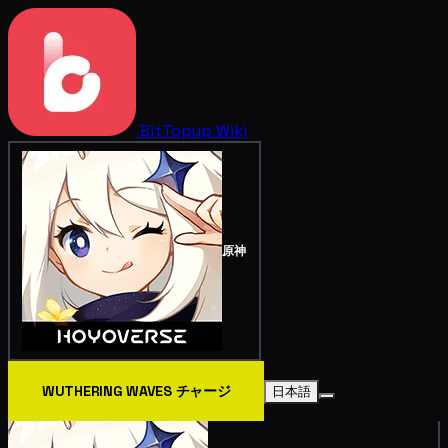
BitTopup
Wiki
原神
WUTHERING WAVES チャージ
日本語