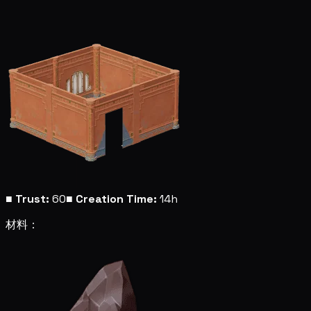
■
Trust:
60
■
Creation Time:
14h
材料：