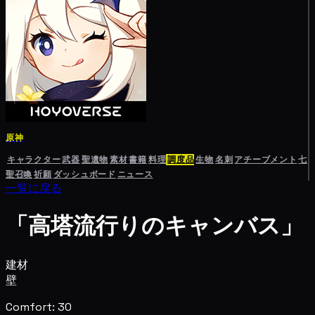
原神
キャラクター
武器
聖遺物
素材
書籍
料理
調度品
生物
名刺
アチーブメント
七
聖召喚
祈願
ダッシュボード
ニュース
一覧に戻る
「高塔流行りのキャンバス」
建材
壁
Comfort: 30