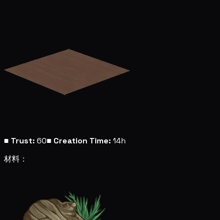
■
Trust:
60
■
Creation Time:
14h
材料：