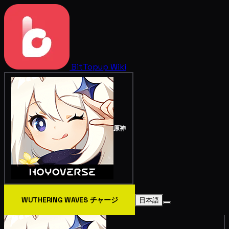
BitTopup
Wiki
原神
WUTHERING WAVES チャージ
日本語