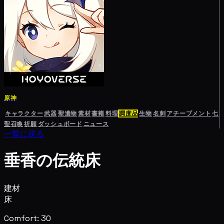
原神
キャラクター
武器
聖遺物
素材
書籍
料理
調度品
生物
名刺
アチーブメント
七
聖召喚
祈願
ダッシュボード
ニュース
一覧に戻る
垂香の伝統床
建材
床
Comfort: 30