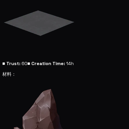
■
Trust:
60
■
Creation Time:
14h
材料：