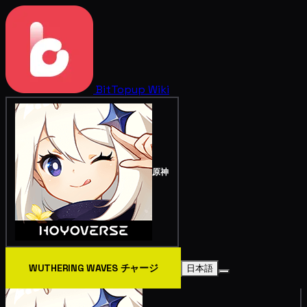
BitTopup
Wiki
原神
WUTHERING WAVES チャージ
日本語