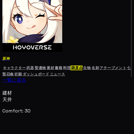
原神
キャラクター
武器
聖遺物
素材
書籍
料理
調度品
生物
名刺
アチーブメント
七
聖召喚
祈願
ダッシュボード
ニュース
一覧に戻る
建材
天井
Comfort: 30