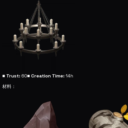
■
Trust:
60
■
Creation Time:
14h
材料：