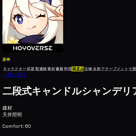
原神
キャラクター
武器
聖遺物
素材
書籍
料理
調度品
生物
名刺
アチーブメント
七
一覧に戻る
二段式キャンドルシャンデリ
建材
天井照明
Comfort: 60