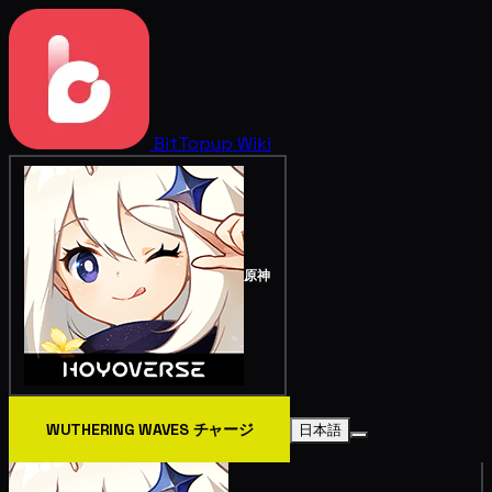
BitTopup
Wiki
原神
WUTHERING WAVES チャージ
日本語