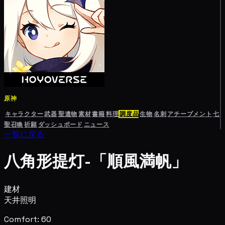
原神
キャラクター
武器
聖遺物
素材
書籍
料理
調度品
生物
名刺
アチーブメント
七
聖召喚
祈願
ダッシュボード
ニュース
一覧に戻る
八角形提灯-「順風満帆」
建材
天井照明
Comfort: 60