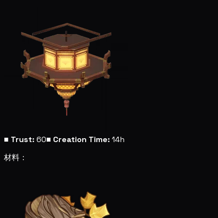
■
Trust:
60
■
Creation Time:
14h
材料：