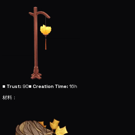
■
Trust:
90
■
Creation Time:
16h
材料：