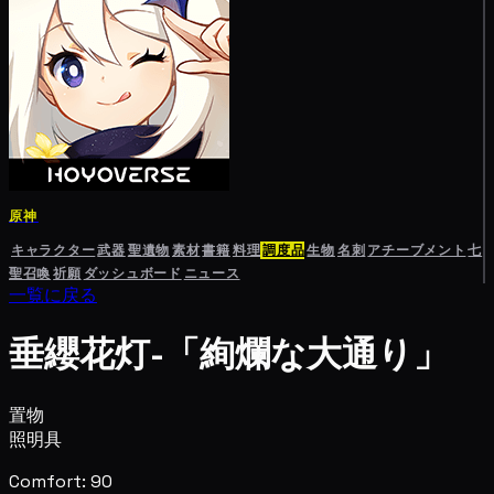
原神
キャラクター
武器
聖遺物
素材
書籍
料理
調度品
生物
名刺
アチーブメント
七
聖召喚
祈願
ダッシュボード
ニュース
一覧に戻る
垂纓花灯-「絢爛な大通り」
置物
照明具
Comfort: 90