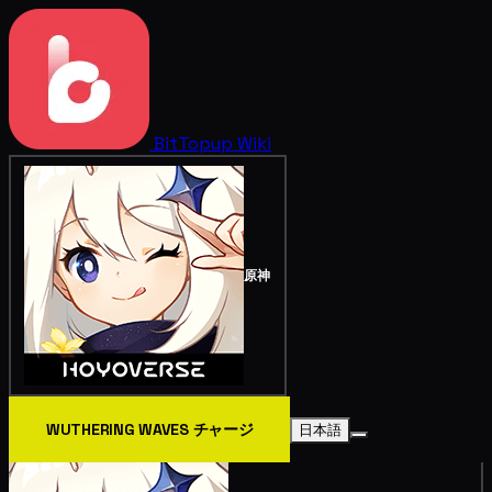
BitTopup
Wiki
原神
WUTHERING WAVES チャージ
日本語