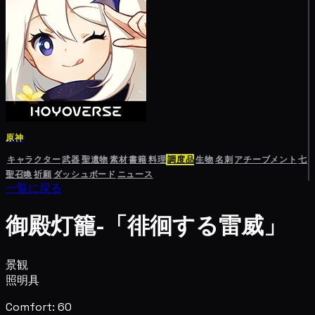
原神
キャラクター
武器
聖遺物
素材
書籍
料理
調度品
生物
名刺
アチーブメント
七
聖召喚
祈願
ダッシュボード
ニュース
一覧に戻る
御殿灯籠-「徘徊する雷威」
景観
照明具
Comfort: 60