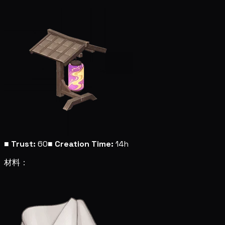
■
Trust:
60
■
Creation Time:
14h
材料：