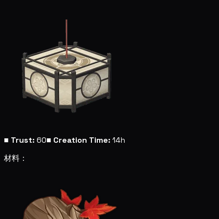
■
Trust:
60
■
Creation Time:
14h
材料：