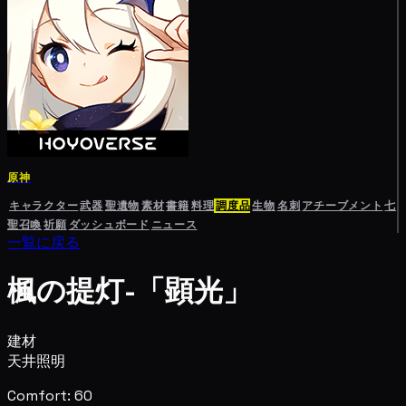
原神
キャラクター
武器
聖遺物
素材
書籍
料理
調度品
生物
名刺
アチーブメント
七
聖召喚
祈願
ダッシュボード
ニュース
一覧に戻る
楓の提灯-「顕光」
建材
天井照明
Comfort: 60