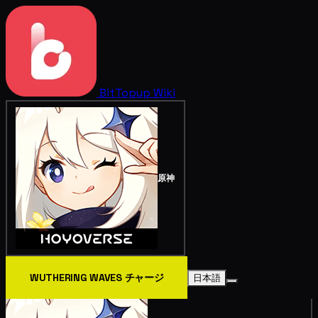
BitTopup
Wiki
原神
WUTHERING WAVES チャージ
日本語