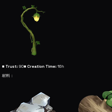
■
Trust:
90
■
Creation Time:
16h
材料：