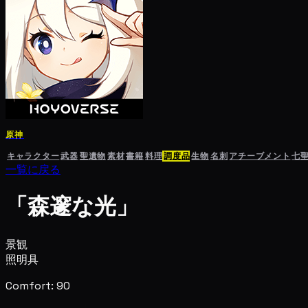
原神
キャラクター
武器
聖遺物
素材
書籍
料理
調度品
生物
名刺
アチーブメント
七
一覧に戻る
「森邃な光」
景観
照明具
Comfort: 90