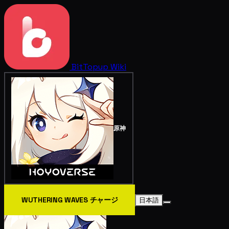
BitTopup
Wiki
原神
WUTHERING WAVES チャージ
日本語