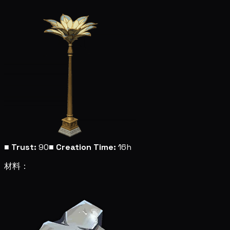
■
Trust:
90
■
Creation Time:
16h
材料：