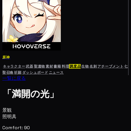
原神
キャラクター
武器
聖遺物
素材
書籍
料理
調度品
生物
名刺
アチーブメント
七
聖召喚
祈願
ダッシュボード
ニュース
一覧に戻る
「満開の光」
景観
照明具
Comfort: 90