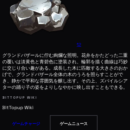
12
グランドバザールに佇む絢爛な照明。花弁をかたどった二重
の覆いは淡黄色と青碧色に塗装され、輪郭を描く曲線は巧妙
に交じり合い趣がある。成長した木に匹敵する大きさのおか
げで、グランドバザール全体の木のうろを照らすことがで
き、静かで平和な雰囲気を醸し出す。その上、ズバイルシア
ターの踊り子の姿をよりしなやかに映し出すこともできる。
BITTOPUP WIKI
BitTopup
Wiki
ゲームチャージ
ゲームニュース