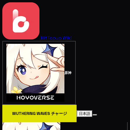
BitTopup
Wiki
原神
WUTHERING WAVES チャージ
日本語