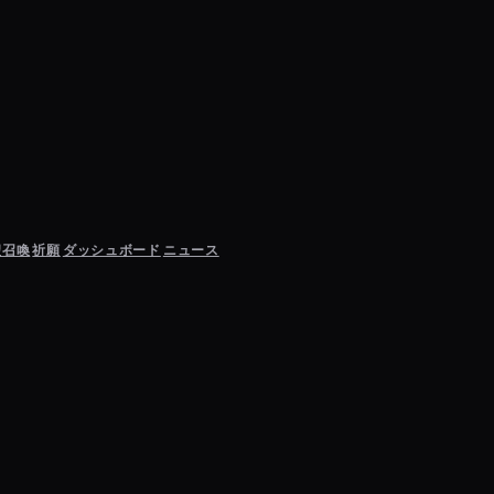
聖召喚
祈願
ダッシュボード
ニュース