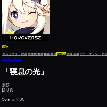
原神
キャラクター
武器
聖遺物
素材
書籍
料理
調度品
生物
名刺
アチーブメント
七
一覧に戻る
「寝息の光」
景観
照明具
Comfort: 60