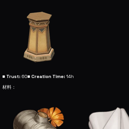
■
Trust:
60
■
Creation Time:
14h
材料：