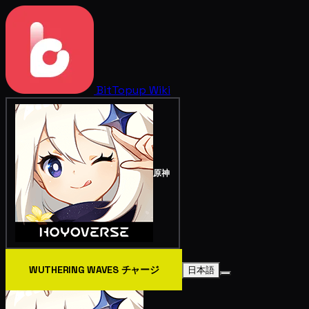
BitTopup
Wiki
原神
WUTHERING WAVES チャージ
日本語