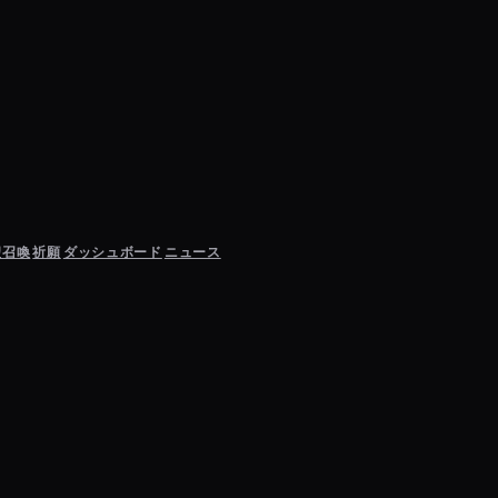
聖召喚
祈願
ダッシュボード
ニュース