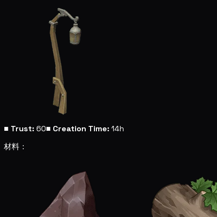
■
Trust:
60
■
Creation Time:
14h
材料：