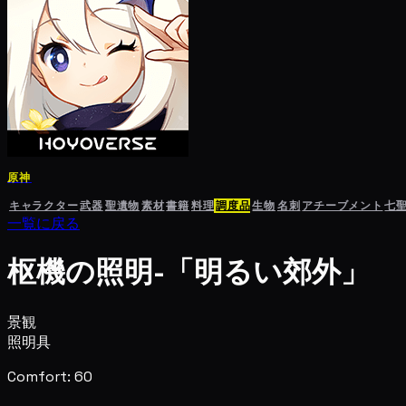
原神
キャラクター
武器
聖遺物
素材
書籍
料理
調度品
生物
名刺
アチーブメント
七
一覧に戻る
枢機の照明-「明るい郊外」
景観
照明具
Comfort: 60