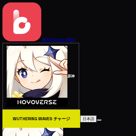
BitTopup
Wiki
原神
WUTHERING WAVES チャージ
日本語