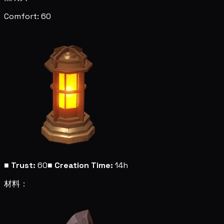
Comfort: 60
■
Trust:
60
■
Creation Time:
14h
材料：