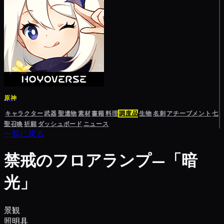
原神
キャラクター
武器
聖遺物
素材
書籍
料理
調度品
生物
名刺
アチーブメント
七
聖召喚
祈願
ダッシュボード
ニュース
一覧に戻る
禁戒のフロアランプ—「暗
光」
景観
照明具