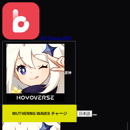
BitTopup
Wiki
原神
WUTHERING WAVES チャージ
日本語