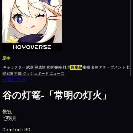
原神
キャラクター
武器
聖遺物
素材
書籍
料理
調度品
生物
名刺
アチーブメント
七
聖召喚
祈願
ダッシュボード
ニュース
一覧に戻る
谷の灯篭-「常明の灯火」
景観
照明具
Comfort: 60