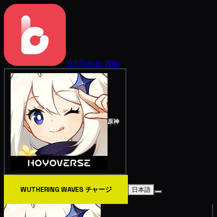
BitTopup
Wiki
原神
WUTHERING WAVES チャージ
日本語