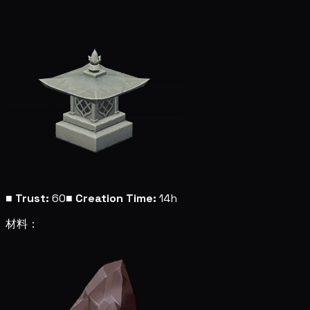
■
Trust:
60
■
Creation Time:
14h
材料：