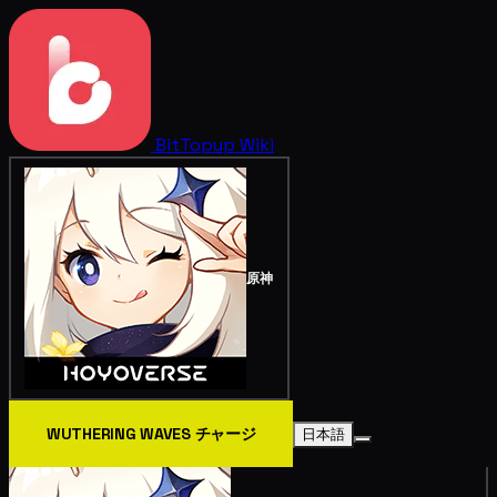
BitTopup
Wiki
原神
WUTHERING WAVES チャージ
日本語