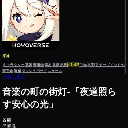
原神
キャラクター
武器
聖遺物
素材
書籍
料理
調度品
生物
名刺
アチーブメント
七
聖召喚
祈願
ダッシュボード
ニュース
一覧に戻る
音楽の町の街灯-「夜道照ら
す安心の光」
景観
照明具