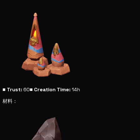
■
Trust:
60
■
Creation Time:
14h
材料：