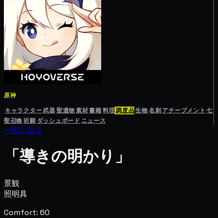
原神
キャラクター
武器
聖遺物
素材
書籍
料理
調度品
生物
名刺
アチーブメント
七
聖召喚
祈願
ダッシュボード
ニュース
一覧に戻る
「導きの明かり」
景観
照明具
Comfort: 60