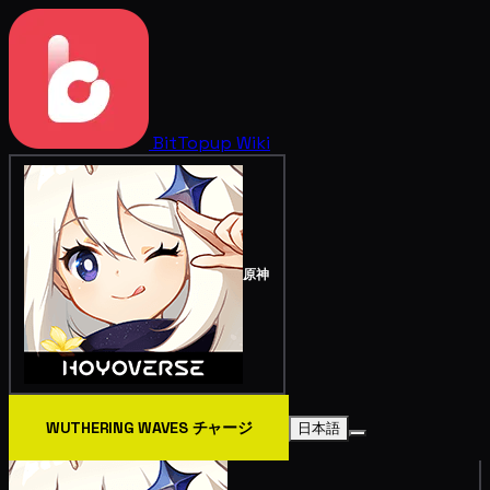
BitTopup
Wiki
原神
WUTHERING WAVES チャージ
日本語