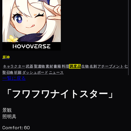
原神
キャラクター
武器
聖遺物
素材
書籍
料理
調度品
生物
名刺
アチーブメント
七
聖召喚
祈願
ダッシュボード
ニュース
一覧に戻る
「フワフワナイトスター」
景観
照明具
Comfort: 60