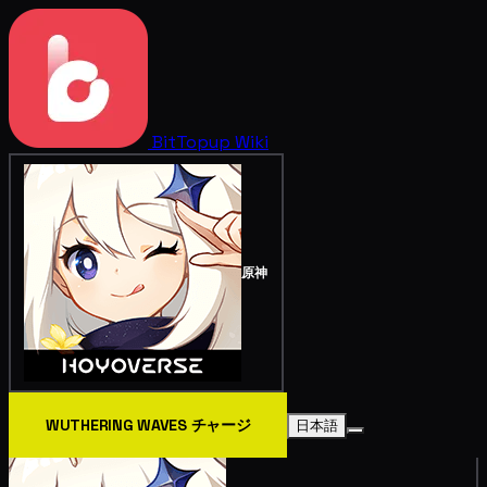
BitTopup
Wiki
原神
WUTHERING WAVES チャージ
日本語