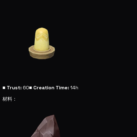
■
Trust:
60
■
Creation Time:
14h
材料：