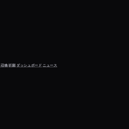
聖召喚
祈願
ダッシュボード
ニュース