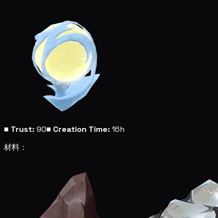
■
Trust:
90
■
Creation Time:
16h
材料：