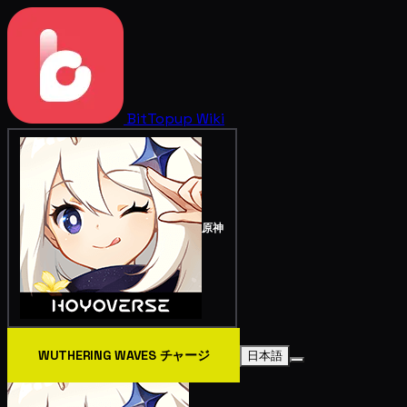
BitTopup
Wiki
原神
WUTHERING WAVES チャージ
日本語