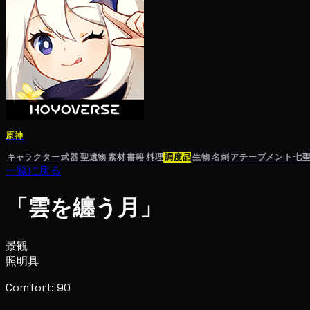
原神
キャラクター
武器
聖遺物
素材
書籍
料理
調度品
生物
名刺
アチーブメント
七
一覧に戻る
「雲を纏う月」
景観
照明具
Comfort: 90