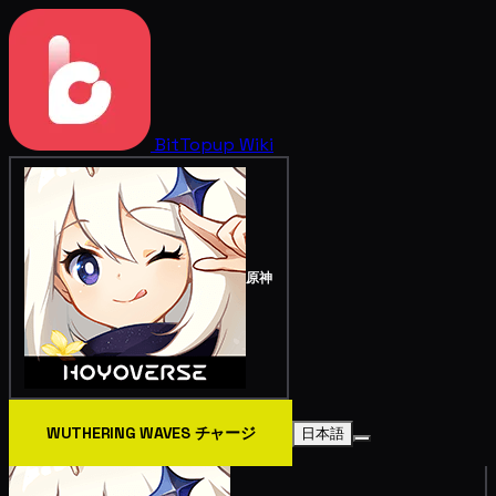
BitTopup
Wiki
原神
WUTHERING WAVES チャージ
日本語