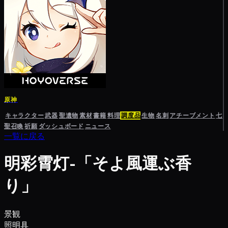
原神
キャラクター
武器
聖遺物
素材
書籍
料理
調度品
生物
名刺
アチーブメント
七
聖召喚
祈願
ダッシュボード
ニュース
一覧に戻る
明彩霄灯-「そよ風運ぶ香
り」
景観
照明具