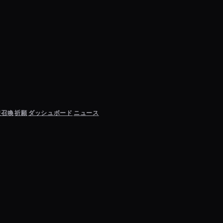
聖召喚
祈願
ダッシュボード
ニュース