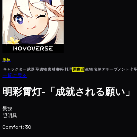
原神
キャラクター
武器
聖遺物
素材
書籍
料理
調度品
生物
名刺
アチーブメント
七
一覧に戻る
明彩霄灯-「成就される願い」
景観
照明具
Comfort: 30