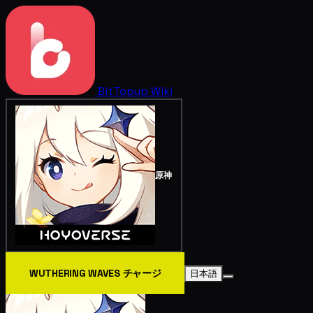
BitTopup
Wiki
原神
WUTHERING WAVES チャージ
日本語