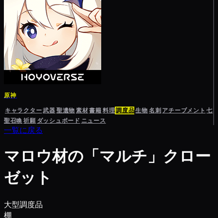
原神
キャラクター
武器
聖遺物
素材
書籍
料理
調度品
生物
名刺
アチーブメント
七
聖召喚
祈願
ダッシュボード
ニュース
一覧に戻る
マロウ材の「マルチ」クロー
ゼット
大型調度品
棚