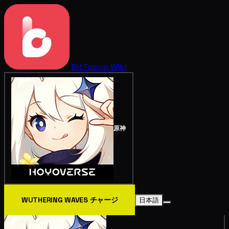
BitTopup
Wiki
原神
WUTHERING WAVES チャージ
日本語