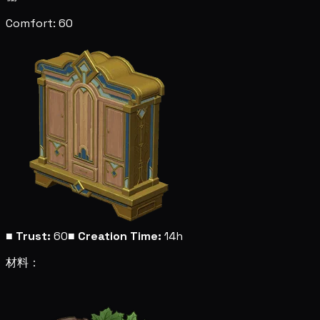
Comfort: 60
■
Trust:
60
■
Creation Time:
14h
材料：