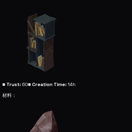
■
Trust:
60
■
Creation Time:
14h
材料：