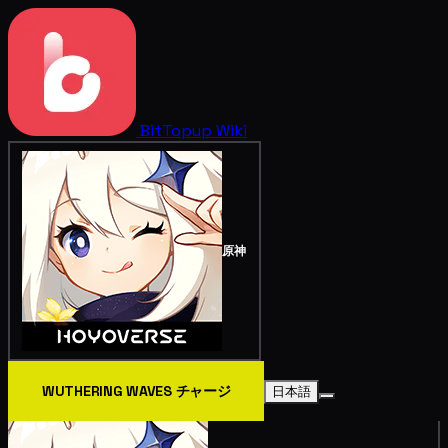
BitTopup
Wiki
原神
WUTHERING WAVES チャージ
日本語