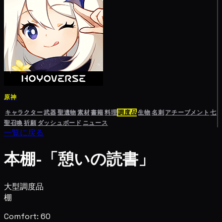
原神
キャラクター
武器
聖遺物
素材
書籍
料理
調度品
生物
名刺
アチーブメント
七
聖召喚
祈願
ダッシュボード
ニュース
一覧に戻る
本棚-「憩いの読書」
大型調度品
棚
Comfort: 60