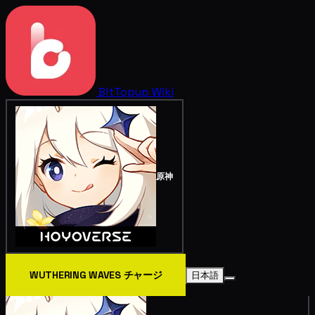
BitTopup
Wiki
原神
WUTHERING WAVES チャージ
日本語