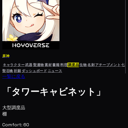
原神
キャラクター
武器
聖遺物
素材
書籍
料理
調度品
生物
名刺
アチーブメント
七
聖召喚
祈願
ダッシュボード
ニュース
一覧に戻る
「タワーキャビネット」
大型調度品
棚
Comfort: 60