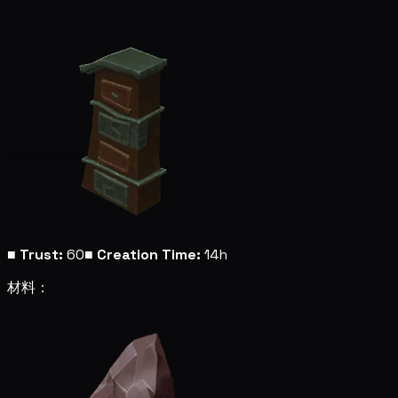
■
Trust:
60
■
Creation Time:
14h
材料：