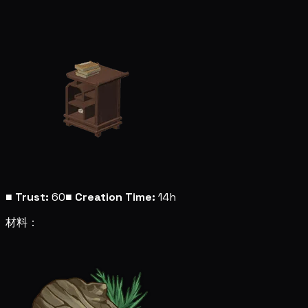
■
Trust:
60
■
Creation Time:
14h
材料：