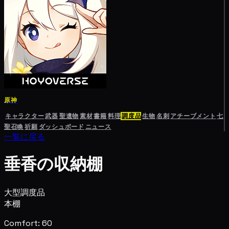
原神
キャラクター
武器
聖遺物
素材
書籍
料理
調度品
生物
名刺
アチーブメント
七
聖召喚
祈願
ダッシュボード
ニュース
一覧に戻る
垂香の収納棚
大型調度品
本棚
Comfort: 60