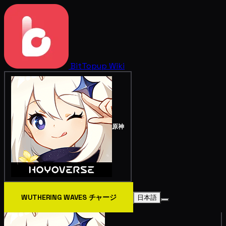
BitTopup
Wiki
原神
WUTHERING WAVES チャージ
日本語