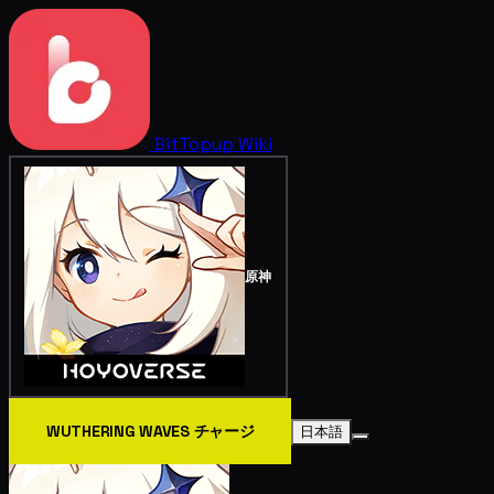
BitTopup
Wiki
原神
WUTHERING WAVES チャージ
日本語