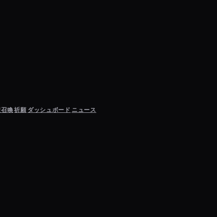
聖召喚
祈願
ダッシュボード
ニュース