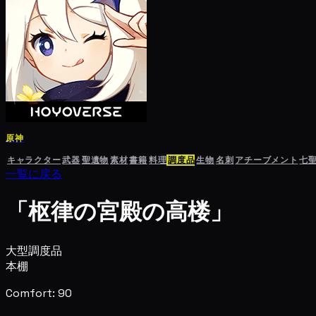
原神
キャラクター
武器
聖遺物
素材
書籍
料理
調度品
生物
名刺
アチーブメント
七
一覧に戻る
「枢律の宮殿の高楼」
大型調度品
本棚
Comfort: 90