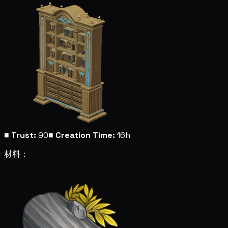
■
Trust:
90
■
Creation Time:
16h
材料：