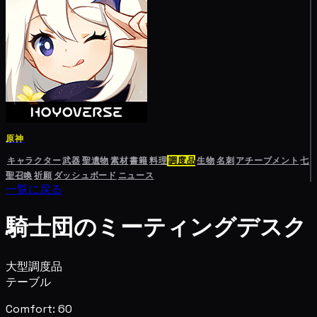
原神
キャラクター
武器
聖遺物
素材
書籍
料理
調度品
生物
名刺
アチーブメント
七
聖召喚
祈願
ダッシュボード
ニュース
一覧に戻る
騎士団のミーティングデスク
大型調度品
テーブル
Comfort: 60