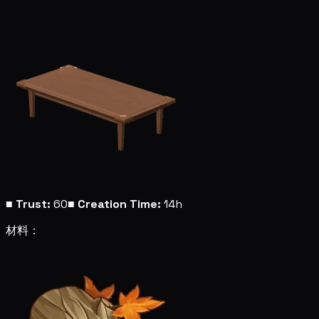
■
Trust:
60
■
Creation Time:
14h
材料：