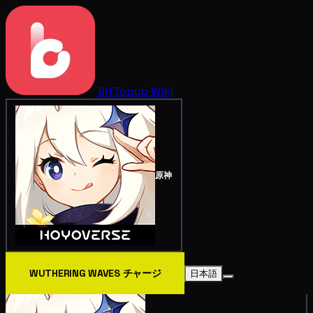
BitTopup
Wiki
原神
WUTHERING WAVES チャージ
日本語