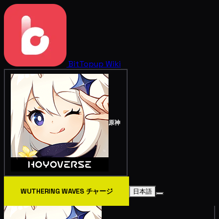
BitTopup
Wiki
原神
WUTHERING WAVES チャージ
日本語