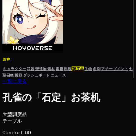
原神
キャラクター
武器
聖遺物
素材
書籍
料理
調度品
生物
名刺
アチーブメント
七
聖召喚
祈願
ダッシュボード
ニュース
一覧に戻る
孔雀の「石定」お茶机
大型調度品
テーブル
Comfort: 60