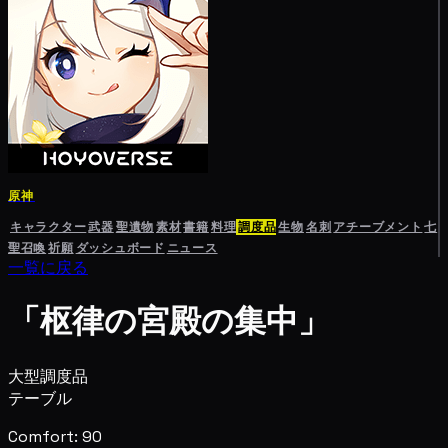
原神
キャラクター
武器
聖遺物
素材
書籍
料理
調度品
生物
名刺
アチーブメント
七
聖召喚
祈願
ダッシュボード
ニュース
一覧に戻る
「枢律の宮殿の集中」
大型調度品
テーブル
Comfort: 90