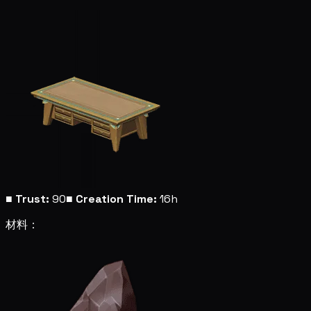
■
Trust:
90
■
Creation Time:
16h
材料：