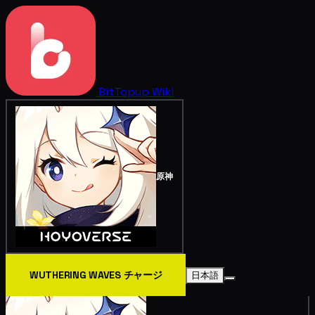
BitTopup
Wiki
原神
WUTHERING WAVES チャージ
日本語