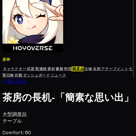
原神
キャラクター
武器
聖遺物
素材
書籍
料理
調度品
生物
名刺
アチーブメント
七
聖召喚
祈願
ダッシュボード
ニュース
一覧に戻る
茶房の長机-「簡素な思い出」
大型調度品
テーブル
Comfort: 60