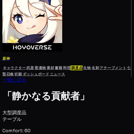
原神
キャラクター
武器
聖遺物
素材
書籍
料理
調度品
生物
名刺
アチーブメント
七
聖召喚
祈願
ダッシュボード
ニュース
一覧に戻る
「静かなる貢献者」
大型調度品
テーブル
Comfort: 60