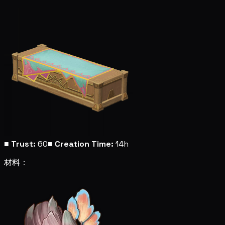
■
Trust:
60
■
Creation Time:
14h
材料：