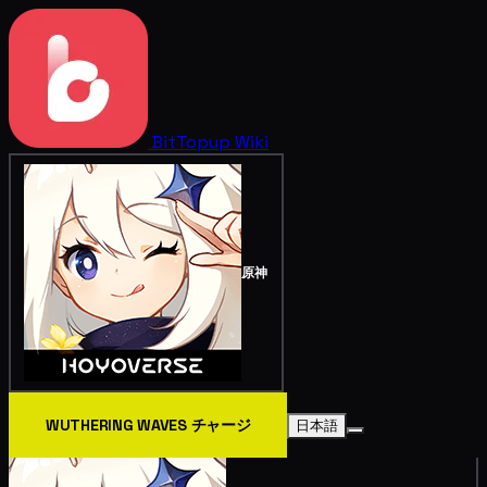
BitTopup
Wiki
原神
WUTHERING WAVES チャージ
日本語