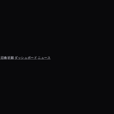
聖召喚
祈願
ダッシュボード
ニュース