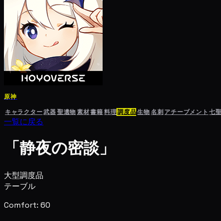
原神
キャラクター
武器
聖遺物
素材
書籍
料理
調度品
生物
名刺
アチーブメント
七
一覧に戻る
「静夜の密談」
大型調度品
テーブル
Comfort: 60