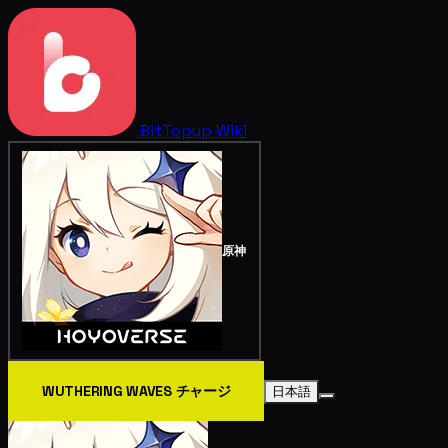
BitTopup
Wiki
原神
WUTHERING WAVES チャージ
日本語