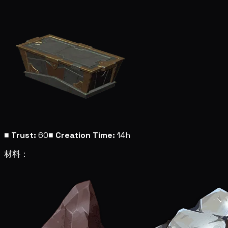
■
Trust:
60
■
Creation Time:
14h
材料：