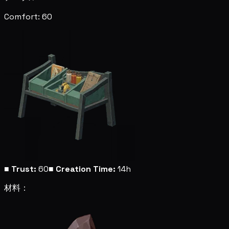
Comfort: 60
■
Trust:
60
■
Creation Time:
14h
材料：