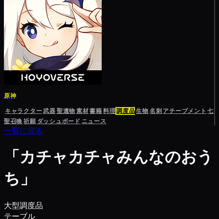
原神
キャラクター
武器
聖遺物
素材
書籍
料理
調度品
生物
名刺
アチーブメント
七
聖召喚
祈願
ダッシュボード
ニュース
一覧に戻る
「カチャカチャみんなのおう
ち」
大型調度品
テーブル