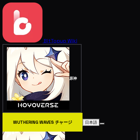
BitTopup
Wiki
原神
WUTHERING WAVES チャージ
日本語