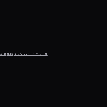
聖召喚
祈願
ダッシュボード
ニュース