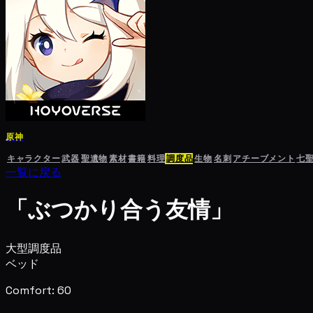
原神
キャラクター
武器
聖遺物
素材
書籍
料理
調度品
生物
名刺
アチーブメント
七
一覧に戻る
「ぶつかり合う友情」
大型調度品
ベッド
Comfort: 60