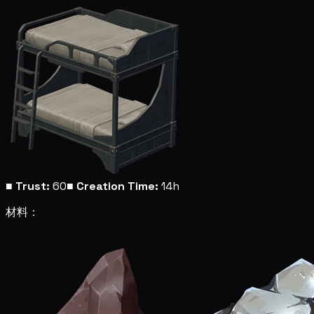
■
Trust:
60
■
Creation Time:
14h
材料：