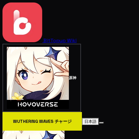
BitTopup
Wiki
原神
WUTHERING WAVES チャージ
日本語