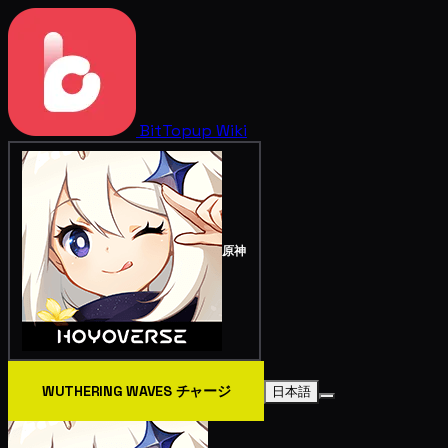
BitTopup
Wiki
原神
WUTHERING WAVES チャージ
日本語