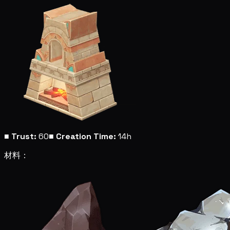
■
Trust:
60
■
Creation Time:
14h
材料：