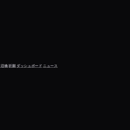
聖召喚
祈願
ダッシュボード
ニュース